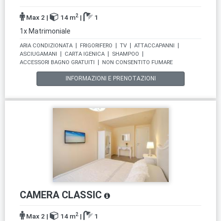
2
Max 2
|
14 m
|
1
1x Matrimoniale
ARIA CONDIZIONATA
|
FRIGORIFERO
|
TV
|
ATTACCAPANNI
|
ASCIUGAMANI
|
CARTA IGENICA
|
SHAMPOO
|
ACCESSORI BAGNO GRATUITI
|
NON CONSENTITO FUMARE
INFORMAZIONI E PRENOTAZIONI
CAMERA CLASSIC
2
Max 2
|
14 m
|
1